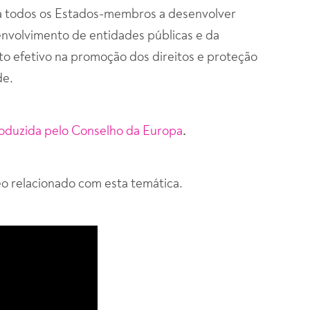
aja todos os Estados-membros a desenvolver
 envolvimento de entidades públicas e da
cto efetivo na promoção dos direitos e proteção
de.
oduzida pelo Conselho da Europa
.
o relacionado com esta temática.