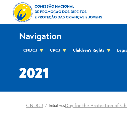
Skip to Content
2021
COMISSÃO NACIONAL
DE PROMOÇÃO DOS DIREITOS
E PROTEÇÃO DAS CRIANÇAS E JOVENS
Navigation
CNDCJ
CPCJ
Children's Rights
Legis
CPCJ OF THE RESIDENTIAL AREA OF THE C
2021
location
CNDCJ
Day for the Protection of Ch
Initiatives
Breadcrumbs