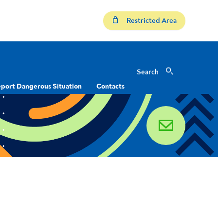
Restricted Area
Search
Search
port Dangerous Situation
Contacts
email
1