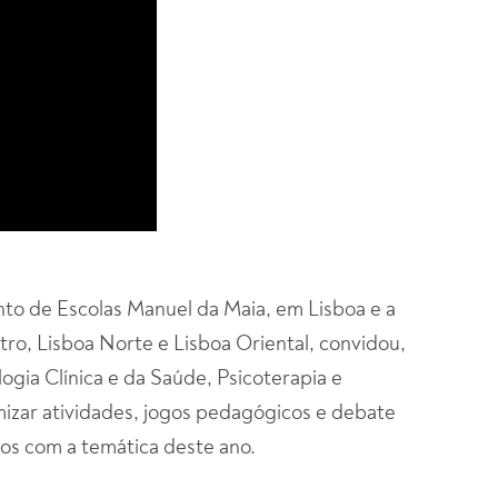
o de Escolas Manuel da Maia, em Lisboa e a
ro, Lisboa Norte e Lisboa Oriental, convidou,
logia Clínica e da Saúde, Psicoterapia e
amizar atividades, jogos pedagógicos e debate
os com a temática deste ano.