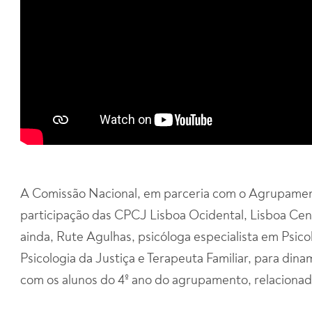
A Comissão Nacional, em parceria com o Agrupament
participação das CPCJ Lisboa Ocidental, Lisboa Cent
ainda, Rute Agulhas, psicóloga especialista em Psico
Psicologia da Justiça e Terapeuta Familiar, para din
com os alunos do 4º ano do agrupamento, relacionad